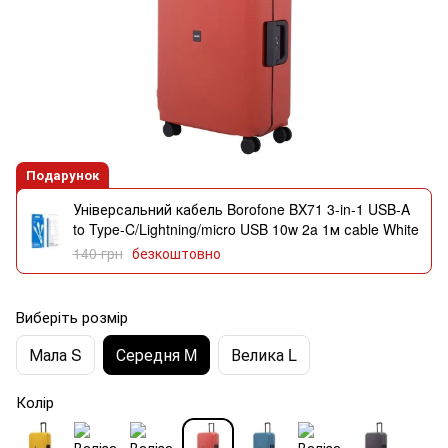
Подарунок
Універсальний кабель Borofone BX71 3-in-1 USB-A
to Type-C/Lightning/micro USB 10w 2a 1м сable White
140 грн
безкоштовно
Виберіть розмір
Мала S
Середня M
Велика L
Колір