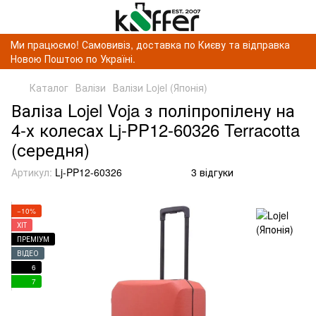
Ми працюємо! Самовивіз, доставка по Києву та відправка
Новою Поштою по Україні.
Каталог
Валізи
Валізи Lojel (Японія)
Валіза Lojel Voja з поліпропілену на
4-х колесах Lj-PP12-60326 Terracotta
(середня)
Артикул:
Lj-PP12-60326
3 відгуки
−10%
ХІТ
ПРЕМІУМ
ВІДЕО
6
7