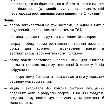
перегородкою на блискавці, на якій розташована кишеня
на блискавці
(в малій валізі на текстильній
перегородці розташована одна кишеня на блискавці);
Зовні:
валіза закривається на три застібки, на одній з яких є
вбудований кодовий замок з системою
TSA
;
висувна телескопічна ручка з кнопковим фіксатором;
зверху і збоку валізи розташовані втоплені переносні
ручки для зручності перенесення валізи в
вертикальному і горизонтальному положенні;
збоку валізи розташовані опорні ніжки для стійкості
валізи в горизонтальному положенні й захисту її від
забруднення;
на зворотному боці розташована пластина з унікальним
серійним номером валізи;
міцна і витривала 4-х колісна система безшумних
подвійних коліс з радіусом обертання на 360 градусів,
завдяки чому валіза дуже зручна у використанні й
маневровість.