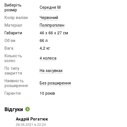
Виберіть
Середня M
розмір
Колір валізи
Червоний
Матеріал
Поліпропілен
Габарити
46 x 66 x 27 см
Об'єм
66 л
Вага
4,2 кг
Кількість
4 колеса
колес
По типу
На засувках
закриття
Наявність
Без розширення
розширення
Гарантія
10 років
Відгуки
3
Андрій Рогатюк
28.06.2021 в 22:24