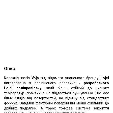
Опис
Колекція валіз
Voja
від відомого японського бренду
Lojel
виготовлена ​​з поліпшеного пластика -
розробленого
Lojel
поліпропілену
, який більш стійкий до низьких
температур, практично не піддається руйнуванню і не має
білих слідів від потертостей, на відміну від стандартних
формул. Завдяки фактурній поверхні він менш схильний до
дрібних подряпин. А трьох точкова система закриття
забезпечить швидкий і легкий доступ до речей.