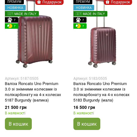
Подарунок
Подарунок
ПРЕМІУМ
ПРЕМІУМ
НОВИНКА
НОВИНКА
🇮🇹 MADE IN ITALY
🇮🇹 MADE IN ITALY
7
7
7
7
Артикул: 5187/0505
Артикул: 5183/0505
Валіза Roncato Uno Premium
Валіза Roncato Uno Premium
3.0 зі знімними колесами із
3.0 зі знімними колесами із
полікарбонату на 4-х колесах
полікарбонату на 4-х колесах
5187 Burgundy (велика)
5183 Burgundy (мала)
21 500 грн
16 500 грн
В наявності
В наявності
В кошик
В кошик