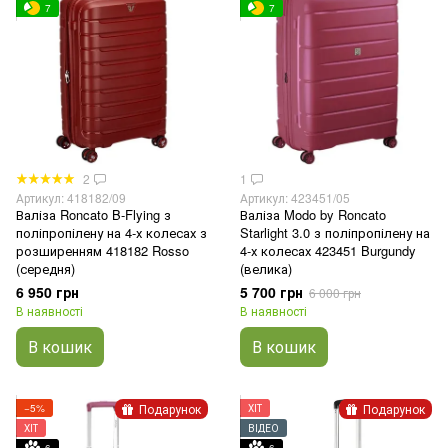
7
7
2
1
Артикул: 418182/09
Артикул: 423451/05
Валіза Roncato B-Flying з
Валіза Modo by Roncato
поліпропілену на 4-х колесах з
Starlight 3.0 з поліпропілену на
розширенням 418182 Rosso
4-х колесах 423451 Burgundy
(середня)
(велика)
6 950 грн
5 700 грн
6 000 грн
В наявності
В наявності
В кошик
В кошик
Подарунок
Подарунок
−5%
ХІТ
ХІТ
ВІДЕО