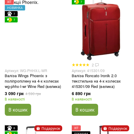
ХІТ
7
НОВИНКА
7
7
2
Артикул: WG-PHHX-L-WR
Артикул: 415301/09
Валіза Wings Phoenix з
Валіза Roncato Ironik 2.0
поліпропілену на 4-х колесах
текстильна на 4-х колесах
wg-phhx-l-wr Wine Red (велика)
415301/09 Red (велика)
3 090 грн
6 890 грн
4 590 грн
В наявності
В наявності
В кошик
В кошик
Подарунок
Подарунок
6
ХІТ