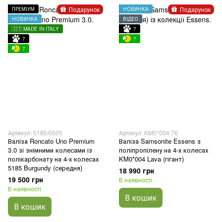
Подарунок
Подарунок
ПРЕМІУМ
НОВИНКА
НОВИНКА
ВІДЕО
🇮🇹 MADE IN ITALY
7
7
7
7
Артикул: 5185/0505
Артикул: KM0*004;76
Валіза Roncato Uno Premium
Валіза Samsonite Essens з
3.0 зі знімними колесами із
поліпропілену на 4-х колесах
полікарбонату на 4-х колесах
KM0*004 Lava (гігант)
5185 Burgundy (середня)
18 990 грн
19 500 грн
В наявності
В наявності
В кошик
В кошик