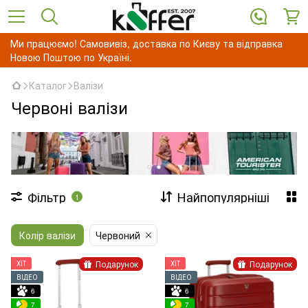
Ми працюємо! Самовивіз, доставка по Києву та відправка
Новою Поштою по Україні.
Каталог
Валізи
Червоні валізи
Фільтр
Найпопулярніші
1
Колір валізи
Червоний
Подарунок
Подарунок
ХІТ
ХІТ
ВІДЕО
ВІДЕО
6
6
7
7