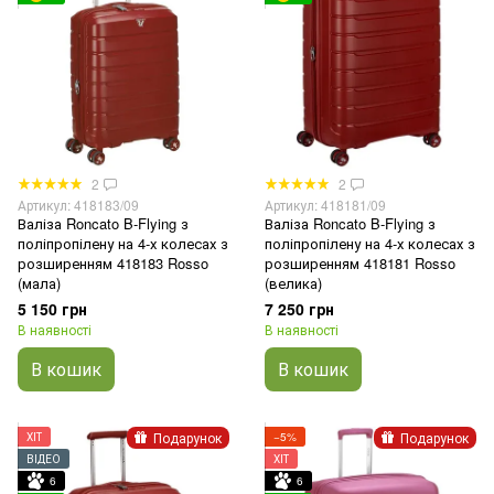
2
2
Артикул: 418183/09
Артикул: 418181/09
Валіза Roncato B-Flying з
Валіза Roncato B-Flying з
поліпропілену на 4-х колесах з
поліпропілену на 4-х колесах з
розширенням 418183 Rosso
розширенням 418181 Rosso
(мала)
(велика)
5 150 грн
7 250 грн
В наявності
В наявності
В кошик
В кошик
Подарунок
Подарунок
ХІТ
−5%
ВІДЕО
ХІТ
6
6