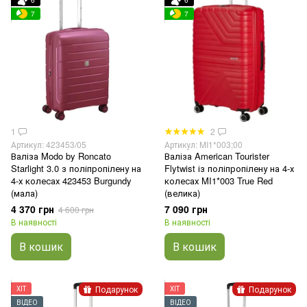
6
6
7
7
1
2
Артикул: 423453/05
Артикул: MI1*003;00
Валіза Modo by Roncato
Валіза American Tourister
Starlight 3.0 з поліпропілену на
Flytwist із поліпропілену на 4-х
4-х колесах 423453 Burgundy
колесах MI1*003 True Red
(мала)
(велика)
4 370 грн
7 090 грн
4 600 грн
В наявності
В наявності
В кошик
В кошик
Подарунок
Подарунок
ХІТ
ХІТ
ВІДЕО
ВІДЕО