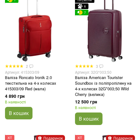
7
ПРЕМІУМ
6
7
2
3
Артикул: 415303/09
Артикул: 32G*003;50
Валіза Roncato Ironik 2.0
Валіза American Tourister
текстильна на 4-х колесах
Soundbox із поліпропілену на
415303/09 Red (мала)
4-х колесах 32G*003;50 Wild
Cherry (велика)
4 890 грн
12 500 грн
В наявності
В наявності
В кошик
В кошик
Подарунок
Подарунок
ХІТ
ХІТ