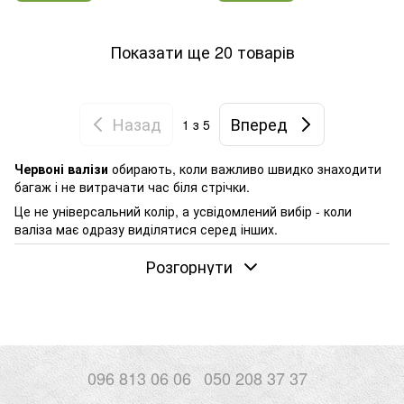
Показати ще 20 товарів
Назад
Вперед
1
з 5
Червоні валізи
обирають, коли важливо швидко знаходити
багаж і не витрачати час біля стрічки.
Це не універсальний колір, а усвідомлений вибір - коли
валіза має одразу виділятися серед інших.
У поїздках це стає зрозумілим одразу. Червона валіза
Розгорнути
практично не губиться на багажній стрічці - її видно навіть
серед десятків схожих моделей. Якщо літаєте регулярно,
різниця в часі помітна вже після перших поїздок.
При цьому червоний не такий маркий, як здається. Сліди
використання з’являються на будь-якій валізі, але тут вони
залишаються менш помітними, ніж на світлих моделях.
096 813 06 06
050 208 37 37
Тому червоні валізи частіше обирають, коли важливий не