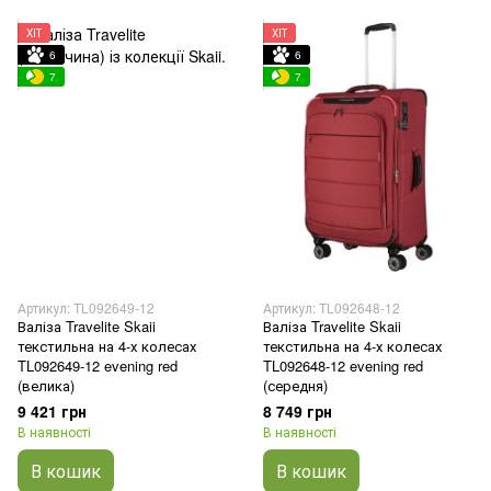
ХІТ
ХІТ
6
6
7
7
Артикул: TL092649-12
Артикул: TL092648-12
Валіза Travelite Skaii
Валіза Travelite Skaii
текстильна на 4-х колесах
текстильна на 4-х колесах
TL092649-12 evening red
TL092648-12 evening red
(велика)
(середня)
9 421 грн
8 749 грн
В наявності
В наявності
В кошик
В кошик