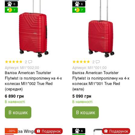
6
6
7
7
2
2
Артикул: MI1*002;00
Артикул: MI1*001;00
Валіза American Tourister
Валіза American Tourister
Flytwist із поліпропілену на 4-х
Flytwist із поліпропілену на 4-х
колесах MI1*002 True Red
колесах MI1*001 True Red
(середня)
(мала)
6 890 грн
5 090 грн
В наявності
В наявності
В кошик
В кошик
Подарунок
Подарунок
−33%
6