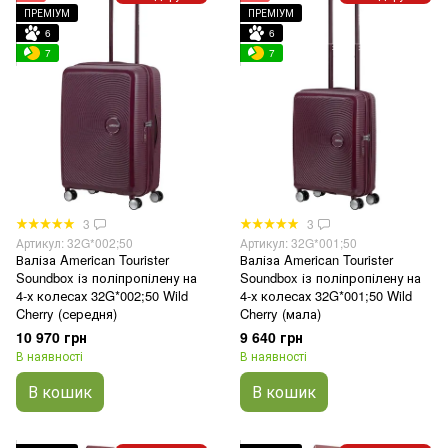
ПРЕМІУМ
ПРЕМІУМ
6
6
7
7
3
3
Артикул: 32G*002;50
Артикул: 32G*001;50
Валіза American Tourister
Валіза American Tourister
Soundbox із поліпропілену на
Soundbox із поліпропілену на
4-х колесах 32G*002;50 Wild
4-х колесах 32G*001;50 Wild
Cherry (середня)
Cherry (мала)
10 970 грн
9 640 грн
В наявності
В наявності
В кошик
В кошик