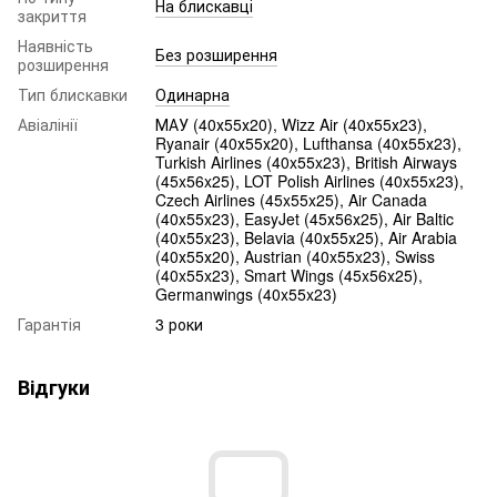
На блискавці
закриття
Наявність
Без розширення
розширення
Тип блискавки
Одинарна
Авіалінії
МАУ (40х55х20), Wizz Air (40х55х23),
Ryanair (40х55х20), Lufthansa (40х55х23),
Turkish Airlines (40x55x23), British Airways
(45x56x25), LOT Polish Airlines (40x55x23),
Czech Airlines (45x55x25), Air Canada
(40x55x23), EasyJet (45х56х25), Air Baltic
(40x55x23), Belavia (40х55х25), Air Arabia
(40х55х20), Austrian (40x55x23), Swiss
(40x55x23), Smart Wings (45x56x25),
Germanwings (40x55x23)
Гарантія
3 роки
Відгуки