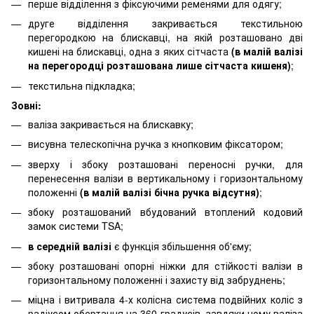
перше відділення з фіксуючими ременями для одягу;
друге відділення закривається текстильною
перегородкою на блискавці, на якій розташовано дві
кишені на блискавці, одна з яких сітчаста
(в малій валізі
на перегородці розташована лише сітчаста кишеня)
;
текстильна підкладка;
Зовні:
валіза закривається на блискавку;
висувна телескопічна ручка з кнопковим фіксатором;
зверху і збоку розташовані переносні ручки, для
перенесення валізи в вертикальному і горизонтальному
положенні
(в малій валізі бічна ручка відсутня)
;
збоку розташований вбудований втоплений кодовий
замок системи TSA;
в середній валізі
є функція збільшення об'єму;
збоку розташовані опорні ніжки для стійкості валізи в
горизонтальному положенні і захисту від забруднень;
міцна і витривала 4-х колісна система подвійних коліс з
радіусом обертання на 360 градусів, завдяки чому валіза