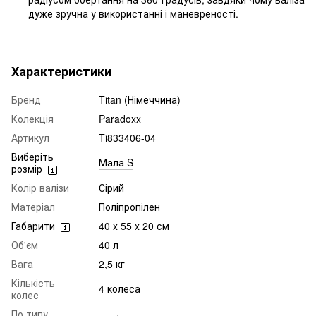
дуже зручна у використанні і маневреності.
Характеристики
Бренд
Titan (Німеччина)
Колекція
Paradoxx
Артикул
Ti833406-04
Виберіть
Мала S
розмір
Колір валізи
Сірий
Матеріал
Поліпропілен
Габарити
40 x 55 x 20 см
Об'єм
40 л
Вага
2,5 кг
Кількість
4 колеса
колес
По типу