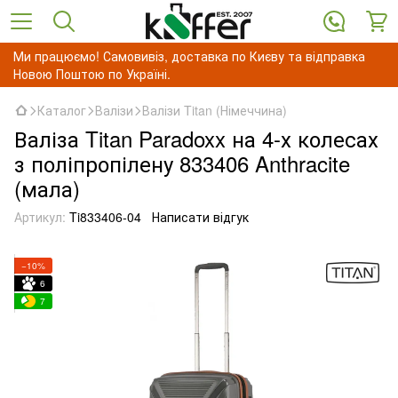
Ми працюємо! Самовивіз, доставка по Києву та відправка
Новою Поштою по Україні.
Каталог
Валізи
Валізи Titan (Німеччина)
Валіза Titan Paradoxx на 4-х колесах
з поліпропілену 833406 Anthracite
(мала)
Артикул:
Ti833406-04
Написати відгук
−10%
6
7