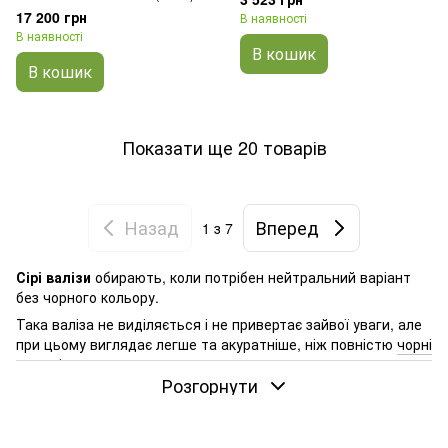
17 200 грн
В наявності
В наявності
В кошик
В кошик
Показати ще 20 товарів
Назад
Вперед
1
з 7
Сірі валізи
обирають, коли потрібен нейтральний варіант
без чорного кольору.
Така валіза не виділяється і не привертає зайвої уваги, але
при цьому виглядає легше та акуратніше, ніж повністю
чорні
моделі
.
Розгорнути
У поїздках це помітно одразу: сіра валіза не кидається в очі
і з часом виглядає акуратніше. Сліди використання на ній
залишаються менш помітними, ніж на чорних, і не такі