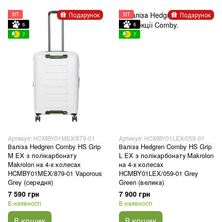
Подарунок
Подарунок
ХІТ
ХІТ
6
6
7
7
Артикул: HCMBY01MEX/879-01
Артикул: HCMBY01LEX/059-01
Валіза Hedgren Comby HS Grip
Валіза Hedgren Comby HS Grip
M EX з полікарбонату
L EX з полікарбонату Makrolon
Makrolon на 4-х колесах
на 4-х колесах
HCMBY01MEX/879-01 Vaporous
HCMBY01LEX/059-01 Grey
Grey (середня)
Green (велика)
7 590 грн
7 900 грн
В наявності
В наявності
В кошик
В кошик