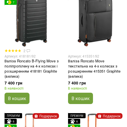
7
2
Артикул: 418181/92
Артикул: 415351/92
Валіза Roncato B-Flying Move з
Валіза Roncato Move
поліпропілену на 4-х колесах і
текстильна на 4-х колесах з
розширенням 418181 Graphite
розширенням 415351 Graphite
(велика)
(велика)
7 400 грн
7 400 грн
В наявності
В наявності
В кошик
В кошик
Подарунок
Подарунок
ПРЕМІУМ
ПРЕМІУМ
6
6