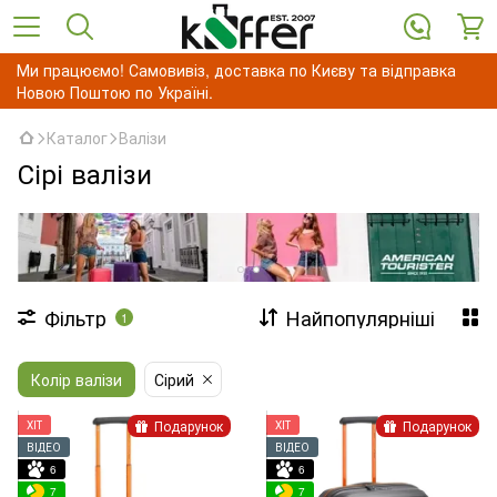
Ми працюємо! Самовивіз, доставка по Києву та відправка
Новою Поштою по Україні.
Каталог
Валізи
Сірі валізи
Фільтр
Найпопулярніші
1
Колір валізи
Сірий
Подарунок
Подарунок
ХІТ
ХІТ
ВІДЕО
ВІДЕО
6
6
7
7