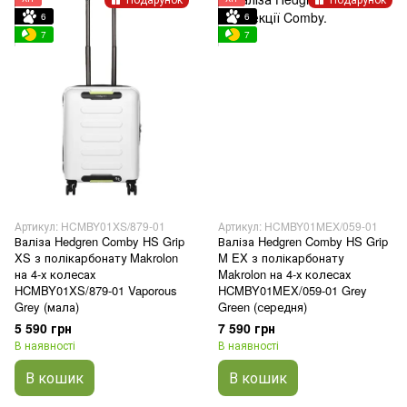
6
6
7
7
Артикул: HCMBY01XS/879-01
Артикул: HCMBY01MEX/059-01
Валіза Hedgren Comby HS Grip
Валіза Hedgren Comby HS Grip
XS з полікарбонату Makrolon
M EX з полікарбонату
на 4-х колесах
Makrolon на 4-х колесах
HCMBY01XS/879-01 Vaporous
HCMBY01MEX/059-01 Grey
Grey (мала)
Green (середня)
5 590 грн
7 590 грн
В наявності
В наявності
В кошик
В кошик