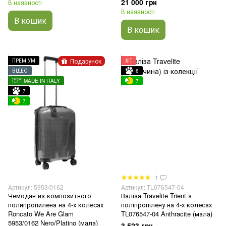
21 000 грн
В наявності
В наявності
В кошик
В кошик
Подарунок
ПРЕМІУМ
ХІТ
ВІДЕО
6
🇮🇹 MADE IN ITALY
7
7
7
1
Артикул: 5953/0162
Артикул: TL076547-04
Чемодан из композитного
Валіза Travelite Trient з
полипропилена на 4-х колесах
поліпропілену на 4-х колесах
Roncato We Are Glam
TL076547-04 Anthracite (мала)
5953/0162 Nero/Platino (мала)
3 523 грн