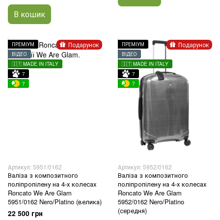
В кошик
Подарунок
Подарунок
ПРЕМІУМ
ПРЕМІУМ
ВІДЕО
ВІДЕО
🇮🇹 MADE IN ITALY
🇮🇹 MADE IN ITALY
7
7
7
7
Артикул: 5951/0162
Артикул: 5952/0162
Валіза з композитного
Валіза з композитного
поліпропілену на 4-х колесах
поліпропілену на 4-х колесах
Roncato We Are Glam
Roncato We Are Glam
5951/0162 Nero/Platino (велика)
5952/0162 Nero/Platino
(середня)
22 500 грн