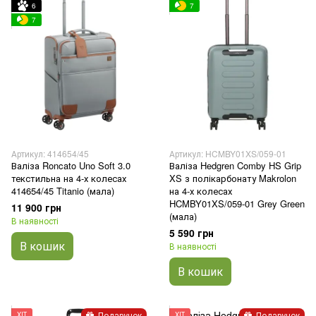
6
7
7
Артикул: 414654/45
Артикул: HCMBY01XS/059-01
Валіза Roncato Uno Soft 3.0
Валіза Hedgren Comby HS Grip
текстильна на 4-х колесах
XS з полікарбонату Makrolon
414654/45 Titanio (мала)
на 4-х колесах
HCMBY01XS/059-01 Grey Green
11 900 грн
(мала)
В наявності
5 590 грн
В кошик
В наявності
В кошик
Подарунок
Подарунок
ХІТ
ХІТ