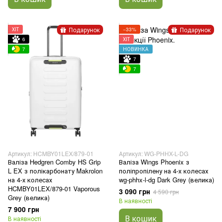
Подарунок
Подарунок
ХІТ
−33%
6
ХІТ
7
НОВИНКА
7
7
Артикул: HCMBY01LEX/879-01
Артикул: WG-PHHX-L-DG
Валіза Hedgren Comby HS Grip
Валіза Wings Phoenix з
L EX з полікарбонату Makrolon
поліпропілену на 4-х колесах
на 4-х колесах
wg-phhx-l-dg Dark Grey (велика)
HCMBY01LEX/879-01 Vaporous
3 090 грн
4 590 грн
Grey (велика)
В наявності
7 900 грн
В кошик
В наявності