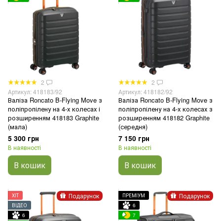
2
2
Артикул: 418183/92
Артикул: 418182/92
Валіза Roncato B-Flying Move з
Валіза Roncato B-Flying Move з
поліпропілену на 4-х колесах і
поліпропілену на 4-х колесах з
розширенням 418183 Graphite
розширенням 418182 Graphite
(мала)
(середня)
5 300 грн
7 150 грн
В наявності
В наявності
В кошик
В кошик
Подарунок
Подарунок
ХІТ
ПРЕМІУМ
ВІДЕО
6
6
7