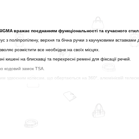
 SIGMA вражає поєднанням функціональності та сучасного стил
пус з поліпропілену, верхня та бічна ручки з каучуковими вставками
зволяє розмістити все необхідне на своїх місцях.
шні кишені на блискавці та перехресні ремені для фіксації речей.
о кодовий замок TSA.
им здвоєним колесам, що обертаються на 360°, алюмінієвій телеско
перетворюється на суцільне задоволення.
 і коліс відповідає кольору корпусу валізи.
и напевно припадуть Вам до душі і складуть чудову компанію 