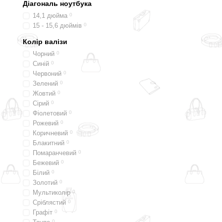
Діагональ ноутбука
14,1 дюйма
0
15 - 15,6 дюймів
0
Колір валізи
Чорний
0
Синій
0
Червоний
0
Зелений
0
Жовтий
0
Сірий
0
Фіолетовий
0
Рожевий
0
Коричневий
0
Блакитний
0
Помаранчевий
0
Бежевий
0
Білий
0
Золотий
0
Мультиколір
0
Сріблястий
0
Графіт
0
0