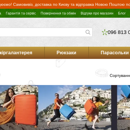
юємо! Самовивіз, доставка по Києву та відправка Новою Поштою по 
а
Гарантія та сервіс
Повернення та обмін
Відгуки про магазин
Блог
096 813 
кіргалантерея
Рюкзаки
Парасольки
Сортуванн