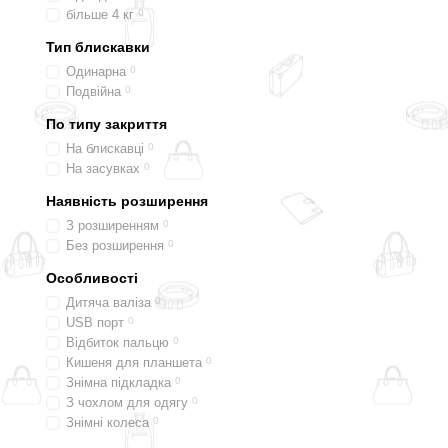
більше 4 кг
0
Тип блискавки
Одинарна
0
Подвійна
0
По типу закриття
На блискавці
0
На засувках
0
Наявність розширення
З розширенням
0
Без розширення
0
Особливості
Дитяча валіза
0
USB порт
0
Відбиток пальцю
0
Кишеня для планшета
0
Знімна підкладка
0
З чохлом для одягу
0
Знімні колеса
0