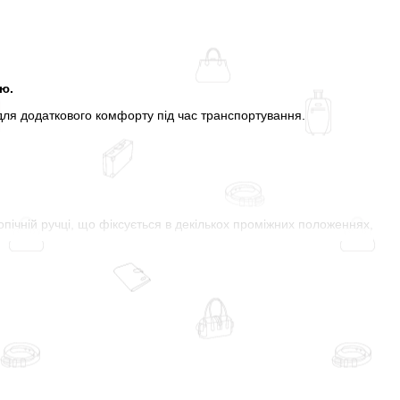
ю.
 для додаткового комфорту під час транспортування.
пічній ручці, що фіксується в декількох проміжних положеннях,
в найцікавіших та найвеселіших подорожах!