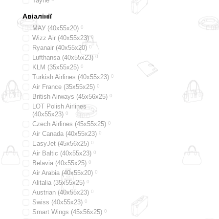
Таупе
Авіалінії
МАУ (40х55х20)
0
Wizz Air (40х55х23)
0
Ryanair (40х55х20)
0
Lufthansa (40х55х23)
0
KLM (35x55x25)
0
Turkish Airlines (40x55x23)
0
Air France (35x55x25)
0
British Airways (45x56x25)
0
LOT Polish Airlines
(40x55x23)
0
Czech Airlines (45x55x25)
0
Air Canada (40x55x23)
0
EasyJet (45х56х25)
0
Air Baltic (40x55x23)
0
Belavia (40х55х25)
0
Air Arabia (40х55х20)
0
Alitalia (35х55х25)
0
Austrian (40x55x23)
0
Swiss (40x55x23)
0
Smart Wings (45x56x25)
0