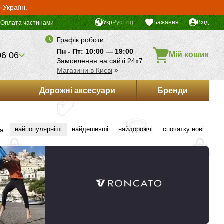
Україні.
Укр
Рус
Eng
Бажання
Вхід
Оплата частинами
Графік роботи:
Пн - Пт: 10:00 — 19:00
06 06
Мій кошик
Замовлення на сайті 24х7
Магазини в Києві
»
Дорожні аксесуари
Бренди
найпопулярніші
найдешевші
найдорожчі
спочатку нові
я: