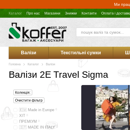
Перейти до основного контенту
Ми прац
Каталог
Про нас
Магазини
Знижки
Контакти
Оплата і доставк
Оферта магазину Koffer.UA
Валізи
Текстильні сумки
Ш
Головна
Каталог
Валізи
Валізи 2E Travel Sigma
Колекція:
Очистити фільтр
🇪🇺 Made in Europe
0
ХІТ
0
ПРЕМІУМ
0
🇮🇹 MADE IN ITALY
0