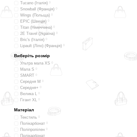
Tucano (Італія)
0
Snowball (Франція)
0
Wings (Польща)
0
EPIC (Швеція)
0
Titan (Німеччина)
0
2E Travel (Україна)
0
Bric's (Італія)
0
Lipault (Ліпо) (Франція)
0
Виберіть розмір
Ультра мала XS
0
Мала S
0
SMART
0
Середня M
0
Середня+
0
Велика L
0
Гігант XL
0
Матеріал
Текстиль
0
Полікарбонат
0
Поліпропілен
0
Полікарбонат