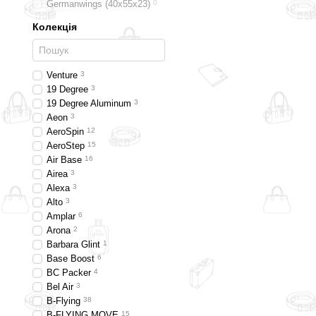
Germanwings (40x55x23)
0
Колекція
Venture
3
19 Degree
3
19 Degree Aluminum
3
Aeon
3
AeroSpin
12
AeroStep
15
Air Base
16
Airea
3
Alexa
3
Alto
3
Amplar
6
Arona
2
Barbara Glint
1
Base Boost
6
BC Packer
4
Bel Air
3
B-Flying
38
B-FLYING MOVE
15