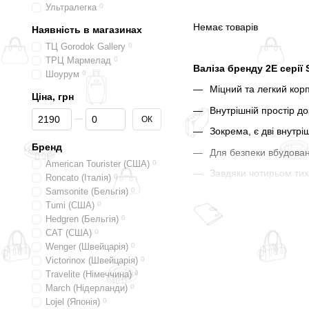
Ультралегка
0
Немає товарів
Наявність в магазинах
ТЦ Gorodok Gallery
0
ТРЦ Мармелад
0
Валіза бренду 2Е серії
Шоурум
0
Міцний та легкий кор
Ціна, грн
Внутрішній простір до
Від Ціна, грн
До Ціна, грн
ОК
Зокрема, є дві внутрі
Бренд
Для безпеки вбудован
American Tourister (США)
0
Завдяки чотирьом тих
Roncato (Італія)
0
користування валізи 
Samsonite (Бельгія)
0
Tumi (США)
0
Колір ручок, блискавок
Hedgren (Бельгія)
0
Міцні та красиві валіз
CAT (США)
0
Wenger (Швейцарія)
0
Victorinox (Швейцарія)
0
Travelite (Німеччина)
0
March (Нідерланди)
0
Lojel (Японія)
0