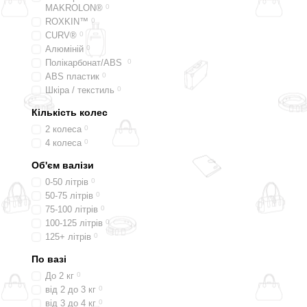
MAKROLON®
0
ROXKIN™
0
CURV®
0
Алюміній
0
Полікарбонат/ABS
0
ABS пластик
0
Шкіра / текстиль
0
Кількість колес
2 колеса
0
4 колеса
0
Об'єм валізи
0-50 літрів
0
50-75 літрів
0
75-100 літрів
0
100-125 літрів
0
125+ літрів
0
По вазі
До 2 кг
0
від 2 до 3 кг
0
від 3 до 4 кг
0