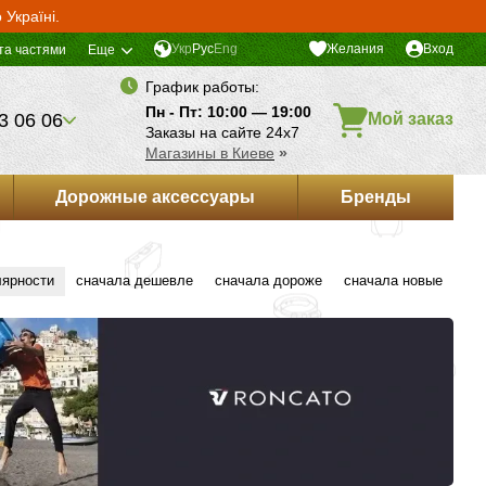
Україні.
Укр
Рус
Eng
Желания
Вход
та частями
Еще
График работы:
Пн - Пт: 10:00 — 19:00
3 06 06
Мой заказ
Заказы на сайте 24х7
Магазины в Киеве
»
Дорожные аксессуары
Бренды
лярности
сначала дешевле
сначала дороже
сначала новые