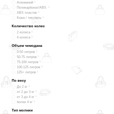
Алюминий
0
Поликарбонат/ABS
0
ABS пластик
0
Кожа / текстиль
0
Количество колес
2 колеса
0
4 колеса
0
Объем чемодана
0-50 литров
0
50-75 литров
0
75-100 литров
0
100-125 литров
0
125+ литров
0
По весу
До 2 кг
0
от 2 до 3 кг
0
от 3 до 4 кг
0
более 4 кг
0
Тип молнии