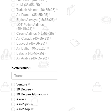
KLM (35x55x25)
0
Turkish Airlines (40x55x23)
0
Air France (35x55x25)
0
British Airways (45x56x25)
0
LOT Polish Airlines
(40x55x23)
0
Czech Airlines (45x55x25)
0
Air Canada (40x55x23)
0
EasyJet (45х56х25)
0
Air Baltic (40x55x23)
0
Belavia (40х55х25)
0
Air Arabia (40х55х20)
0
Alitalia (35х55х25)
0
Коллекция
Austrian (40x55x23)
0
Swiss (40x55x23)
0
Smart Wings (45x56x25)
0
Germanwings (40x55x23)
0
Venture
3
19 Degree
3
19 Degree Aluminum
3
Aeon
3
AeroSpin
12
AeroStep
15