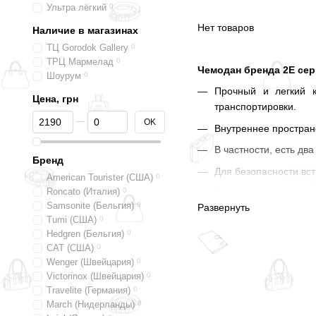
Ультра лёгкий
0
Нет товаров
Наличие в магазинах
ТЦ Gorodok Gallery
0
ТРЦ Мармелад
0
Чемодан бренда 2Е сер
Шоурум
0
Прочный и легкий к
Цена, грн
транспортировки.
От Цена, грн
До Цена, грн
OK
Внутреннее простран
В частности, есть д
Бренд
Для безопасности вс
American Tourister (США)
0
Roncato (Италия)
0
Благодаря четырем
Samsonite (Бельгия)
0
Развернуть
промежуточных полож
Tumi (США)
0
Цвет ручек, молний и
Hedgren (Бельгия)
0
CAT (США)
0
Прочные и красивые 
Wenger (Швейцария)
0
путешествиях!
Victorinox (Швейцария)
0
Travelite (Германия)
0
March (Нидерланды)
0