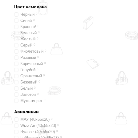
Цвет чемодана
Черный
0
Синий
0
Красный
0
Зеленый
0
Желтый
0
Серый
0
Фиолетовый
0
Розовый
0
Коричневый
0
Голубой
0
Оранжевый
0
Бежевый
0
Белый
0
Золотой
0
Мультицвет
0
Серебристый
0
Авиалинии
Графит
0
Таупе
0
МАУ (40х55х20)
0
Wizz Air (40х55х23)
0
Ryanair (40х55х20)
0
Lufthansa (40х55х23)
0