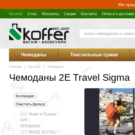
Перейти к основному контенту
Ми прац
Каталог
О нас
Магазины
Скидки
Контакты
Оплата и доставка
Чемоданы
Текстильные сумки
Главная
Каталог
Чемоданы
Чемоданы 2E Travel Sigma
Коллекция:
Очистить фильтр
🇪🇺 Made in Europe
0
ХИТ
0
ПРЕМИУМ
0
🇮🇹 MADE IN ITALY
0