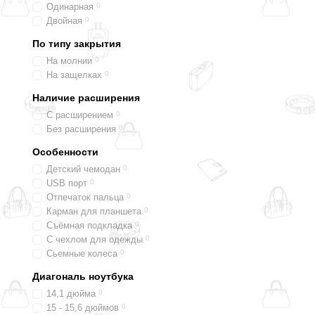
Одинарная
0
Двойная
0
По типу закрытия
На молнии
0
На защелках
0
Наличие расширения
С расширением
0
Без расширения
0
Особенности
Детский чемодан
0
USB порт
0
Отпечаток пальца
0
Карман для планшета
0
Съёмная подкладка
0
С чехлом для одежды
0
Сьемные колеса
0
Диагональ ноутбука
14,1 дюйма
0
15 - 15,6 дюймов
0