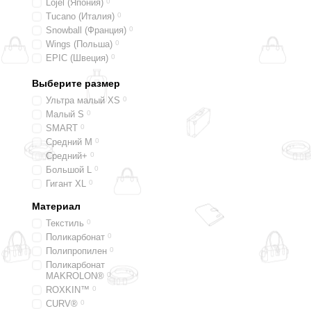
Lojel (Япония)
0
Tucano (Италия)
0
Snowball (Франция)
0
Wings (Польша)
0
EPIC (Швеция)
0
Titan (Германия)
0
Выберите размер
2E Travel (Украина)
0
Bric's (Италия)
0
Ультра малый XS
0
Lipault (Липо) (Франция)
0
Малый S
0
SMART
0
Средний M
0
Средний+
0
Большой L
0
Гигант XL
0
Материал
Текстиль
0
Поликарбонат
0
Полипропилен
0
Поликарбонат
MAKROLON®
0
ROXKIN™
0
CURV®
0