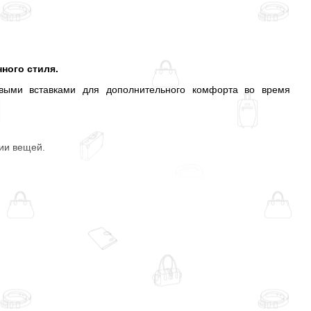
ного стиля.
овыми вставками для дополнительного комфорта во время
ции вещей.
ой телескопической ручке, фиксирующейся в нескольких
ьствие.
отличную компанию в самых увлекательных и веселых