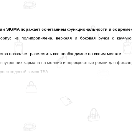
ии SIGMA поражает сочетанием функциональности и современ
орпус из полипропилена, верхняя и боковая ручки с каучук
ство позволяет разместить все необходимое по своим местам.
ва внутренних кармана на молнии и перекрестные ремни для фикса
троен кодовый замок TSA.
 тихим сдвоенным колесам, вращающимся на 360°, алюминиев
ениях, пользование чемоданом превращается в сплошное удовол
 колес соответствует цвету корпуса чемодана.
чемоданы наверняка придутся Вам по душе и составят 