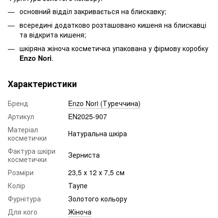
основний відділ закривається на блискавку;
всередині додатково розташовано кишеня на блискавці
та відкрита кишеня;
шкіряна жіноча косметичка упакована у фірмову коробку
Enzo Nori
.
Характеристики
Бренд
Enzo Nori (Туреччина)
Артикул
EN2025-907
Матеріал
Натуральна шкіра
косметички
Фактура шкіри
Зерниста
косметички
Розміри
23,5 х 12 х 7,5 см
Колір
Таупе
Фурнітура
Золотого кольору
Для кого
Жіноча