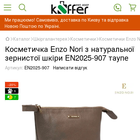
Ми працюємо! Самовивіз, доставка по Києву та відправка
Новою Поштою по Україні.
Каталог
Шкіргалантерея
Косметички
Косметички Enzo N
Косметичка Enzo Nori з натуральної
зернистої шкіри EN2025-907 таупе
Артикул:
EN2025-907
Написати відгук
−20%
6
7