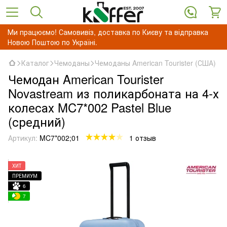
Ми працюємо! Самовивіз, доставка по Києву та відправка
Новою Поштою по Україні.
Каталог
Чемоданы
Чемоданы American Tourister (США)
Чемодан American Tourister
Novastream из поликарбоната на 4-х
колесах MC7*002 Pastel Blue
(средний)
Артикул:
MC7*002;01
1 отзыв
ХИТ
ПРЕМИУМ
6
7