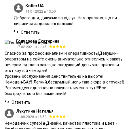
Koffer.UA
14.07.2022 в 13:50
Доброго дня, дякуємо за відгук! Нам приємно, що ви
лишилися задоволені валізою!
Ответить
Гончарова Екатерина
17.02.2021 в 11:46
Спасибо за профессионализм и оперативность!Девушки-
операторы на сайте очень внимательно отнеслись к заказу,
вечером сделала заказ,на следующий день уже привезли
этот крутой чемодан!
Уровень обслуживания действительно на высоте!
Чемодан-ВАУ! Легкий,бесшумный,испытаю скоро в отпуске!)
Рекомендую однозначно покупать именно тут!!!Все
быстро,четко и без замечаний!
Ответить
Лукутина Наталья
11.09.2020 в 16:53
Чемоданчик супер!🔥Дизайн, качество пластика и цвет -
бомба; кодовый замок, внутри доп.кармашки, очень