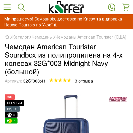
Ми працюємо! Самовивіз, доставка по Києву та відправка
Новою Поштою по Україні.
Каталог
Чемоданы
Чемоданы American Tourister (США)
Чемодан American Tourister
Soundbox из полипропилена на 4-х
колесах 32G*003 Midnight Navy
(большой)
Артикул:
32G*003;41
3 отзыва
ХИТ
ПРЕМИУМ
ВИДЕО
6
7