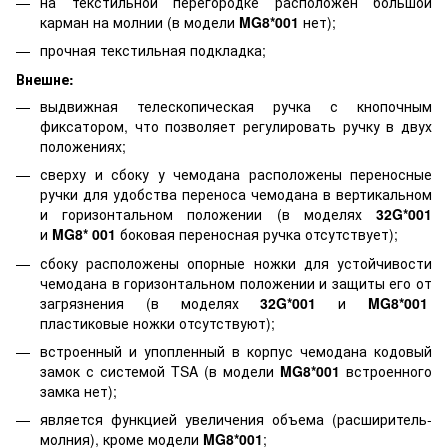
на текстильной перегородке расположен большой
карман на молнии (в модели
MG8*001
нет);
прочная текстильная подкладка;
Внешне:
выдвижная телескопическая ручка с кнопочным
фиксатором, что позволяет регулировать ручку в двух
положениях;
сверху и сбоку у чемодана расположены переносные
ручки для удобства переноса чемодана в вертикальном
и горизонтальном положении (в моделях
32G*001
и
MG8* 001
боковая переносная ручка отсутствует);
сбоку расположены опорные ножки для устойчивости
чемодана в горизонтальном положении и защиты его от
загрязнения (в моделях
32G*001
и
MG8*001
пластиковые ножки отсутствуют);
встроенный и упопленный в корпус чемодана кодовый
замок с системой TSA (в модели
MG8*001
встроенного
замка нет);
является функцией увеличения объема (расширитель-
молния), кроме модели
MG8*001
;