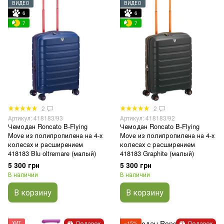
ВИДЕО
ВИДЕО
6
6
7
7
2
2
Артикул: 418183/93
Артикул: 418183/92
Чемодан Roncato B-Flying
Чемодан Roncato B-Flying
Move из полипропилена на 4-х
Move из полипропилена на 4-х
колесах и расширением
колесах с расширением
418183 Blu oltremare (малый)
418183 Graphite (малый)
5 300 грн
5 300 грн
В наличии
В наличии
В корзину
В корзину
Подарок
Подарок
ХИТ
−15%