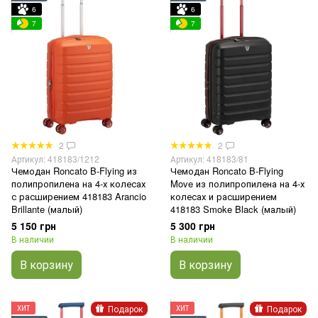
6
6
7
7
2
2
Артикул: 418183/1212
Артикул: 418183/81
Чемодан Roncato B-Flying из
Чемодан Roncato B-Flying
полипропилена на 4-х колесах
Move из полипропилена на 4-х
с расширением 418183 Arancio
колесах и расширением
Brillante (малый)
418183 Smoke Black (малый)
5 150 грн
5 300 грн
В наличии
В наличии
В корзину
В корзину
Подарок
Подарок
ХИТ
ХИТ