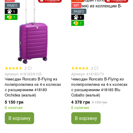
ВИДЕО
ХИТ
6
ВИДЕО
7
6
7
2
2
Артикул: 418183/6105
Артикул: 418183/73
Чемодан Roncato B-Flying из
Чемодан Roncato B-Flying из
полипропилена на 4-х колесах
полипропилена на 4-х колесах
с расширением 418183
с расширением 418183 Blu
Orchidea (малый)
Cobalto (малый)
5 150 грн
4 378 грн
5 150 грн
В наличии
В наличии
В корзину
В корзину