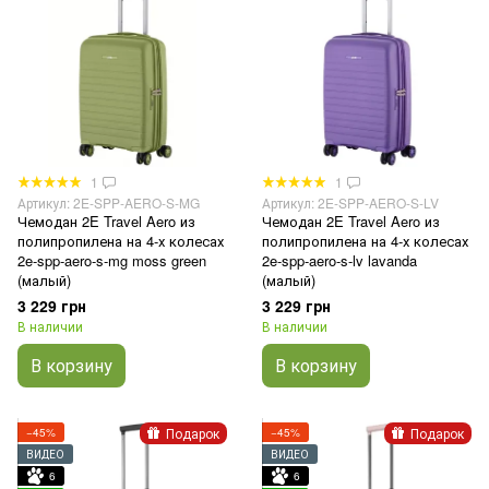
1
1
Артикул: 2E-SPP-AERO-S-MG
Артикул: 2E-SPP-AERO-S-LV
Чемодан 2E Travel Aero из
Чемодан 2E Travel Aero из
полипропилена на 4-х колесах
полипропилена на 4-х колесах
2e-spp-aero-s-mg moss green
2e-spp-aero-s-lv lavanda
(малый)
(малый)
3 229 грн
3 229 грн
В наличии
В наличии
В корзину
В корзину
Подарок
Подарок
−45%
−45%
ВИДЕО
ВИДЕО
6
6