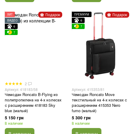
Подарок
Подарок
ХИТ
ПРЕМИУМ
ВИДЕО
6
6
7
7
2
Артикул: 418183/58
Артикул: 415353/81
Чемодан Roncato B-Flying из
Чемодан Roncato Move
полипропилена на 4-х колесах
текстильный на 4-х колесах с
с расширением 418183 Sky
расширением 415353 Nero
blue (малый)
fumo (малый)
5 150 грн
5 300 грн
В наличии
В наличии
В корзину
В корзину