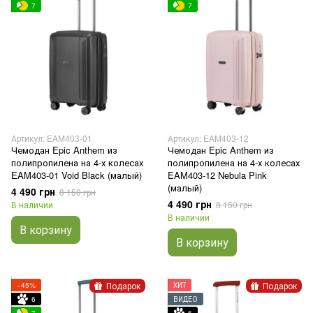
7
7
Артикул: EAM403-01
Артикул: EAM403-12
Чемодан Epic Anthem из
Чемодан Epic Anthem из
полипропилена на 4-х колесах
полипропилена на 4-х колесах
EAM403-01 Void Black (малый)
EAM403-12 Nebula Pink
(малый)
4 490 грн
8 150 грн
4 490 грн
В наличии
8 150 грн
В наличии
В корзину
В корзину
Подарок
Подарок
−45%
ХИТ
6
ВИДЕО