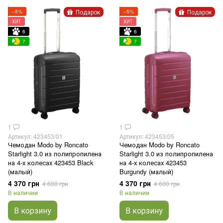
Подарок
Подарок
−5%
−5%
ХИТ
ХИТ
6
6
7
7
1
1
Артикул: 423453/01
Артикул: 423453/05
Чемодан Modo by Roncato
Чемодан Modo by Roncato
Starlight 3.0 из полипропилена
Starlight 3.0 из полипропилена
на 4-х колесах 423453 Black
на 4-х колесах 423453
(малый)
Burgundy (малый)
4 370 грн
4 370 грн
4 600 грн
4 600 грн
В наличии
В наличии
В корзину
В корзину