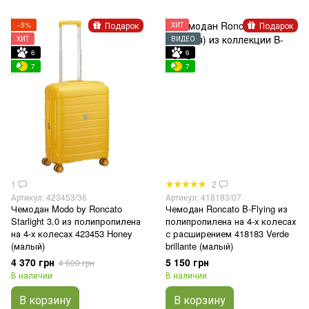
Подарок
Подарок
−5%
ХИТ
ХИТ
ВИДЕО
6
6
7
7
1
2
Артикул: 423453/36
Артикул: 418183/07
Чемодан Modo by Roncato
Чемодан Roncato B-Flying из
Starlight 3.0 из полипропилена
полипропилена на 4-х колесах
на 4-х колесах 423453 Honey
с расширением 418183 Verde
(малый)
brillante (малый)
4 370 грн
5 150 грн
4 600 грн
В наличии
В наличии
В корзину
В корзину