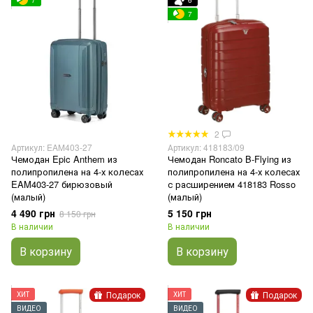
7
6
7
2
Артикул: EAM403-27
Артикул: 418183/09
Чемодан Epic Anthem из
Чемодан Roncato B-Flying из
полипропилена на 4-х колесах
полипропилена на 4-х колесах
EAM403-27 бирюзовый
с расширением 418183 Rosso
(малый)
(малый)
4 490 грн
5 150 грн
8 150 грн
В наличии
В наличии
В корзину
В корзину
Подарок
Подарок
ХИТ
ХИТ
ВИДЕО
ВИДЕО