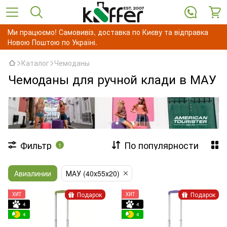
Ми працюємо! Самовивіз, доставка по Києву та відправка
Новою Поштою по Україні.
Каталог
Чемоданы
Чемоданы для ручной клади в МАУ
Фильтр
По популярности
1
Авиалинии
МАУ (40х55х20)
Подарок
Подарок
ХИТ
ХИТ
4
4
4
4