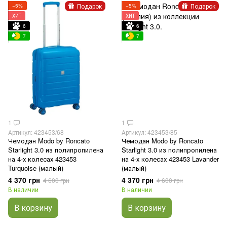
Подарок
Подарок
−5%
−5%
ХИТ
ХИТ
6
6
7
7
1
1
Артикул: 423453/68
Артикул: 423453/85
Чемодан Modo by Roncato
Чемодан Modo by Roncato
Starlight 3.0 из полипропилена
Starlight 3.0 из полипропилена
на 4-х колесах 423453
на 4-х колесах 423453 Lavander
Turquoise (малый)
(малый)
4 370 грн
4 370 грн
4 600 грн
4 600 грн
В наличии
В наличии
В корзину
В корзину