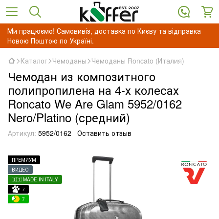
Ми працюємо! Самовивіз, доставка по Києву та відправка
Новою Поштою по Україні.
Каталог
Чемоданы
Чемоданы Roncato (Италия)
Чемодан из композитного
полипропилена на 4-х колесах
Roncato We Are Glam 5952/0162
Nero/Platino (средний)
Артикул:
5952/0162
Оставить отзыв
ПРЕМИУМ
ВИДЕО
🇮🇹 MADE IN ITALY
7
7