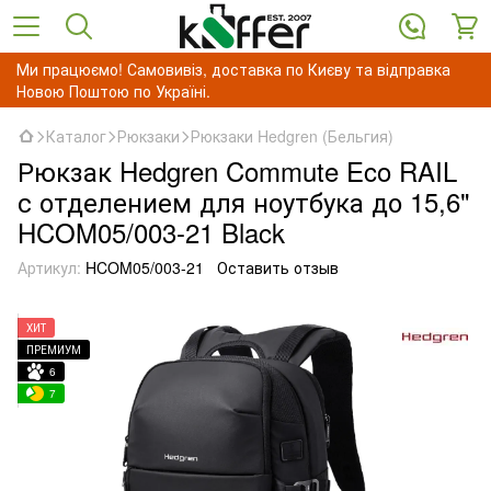
Ми працюємо! Самовивіз, доставка по Києву та відправка
Новою Поштою по Україні.
Каталог
Рюкзаки
Рюкзаки Hedgren (Бельгия)
Рюкзак Hedgren Commute Eco RAIL
с отделением для ноутбука до 15,6"
HCOM05/003-21 Black
Артикул:
HCOM05/003-21
Оставить отзыв
ХИТ
ПРЕМИУМ
6
7