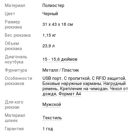
Материал
Полиэстер
Цвет
Черный
Размер
31 х 43 х 18 см
рюкзака
Вес рюкзака
1,15 кг
Объем
23,9 л
рюкзака
Диагональ
15 - 15,6 дюймов
ноутбука
Фурнитура
Металл / Пластик
Особенности
USB порт
,
С пропиткой
,
С RFID защитой
,
рюкзаков
Боковые наружные карманы
,
Нагрудный
ремень
,
Крепление на чемодан
,
Чехол от
дождя
,
Формат A4
Для кого
Мужской
рюкзак
Материал
Текстиль
шлеек
Гарантия
1 год