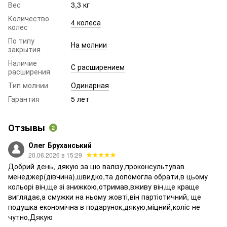
Вес
3,3 кг
Количество
4 колеса
колес
По типу
На молнии
закрытия
Наличие
С расширением
расширения
Тип молнии
Одинарная
Гарантия
5 лет
Отзывы
2
Олег Бруханський
20.06.2026 в 15:29
Добрий день, дякую за цю валізу,проконсультував
менеджер(дівчина),швидко,та допомогла обрати,в цьому
кольорі він,ще зі знижкою,отримав,вживу він,ще краще
виглядає,а смужки на ньому жовті,він партіотичний, ще
подушка економічна в подарунок,дякую,міцний,коліс не
чутно,Дякую