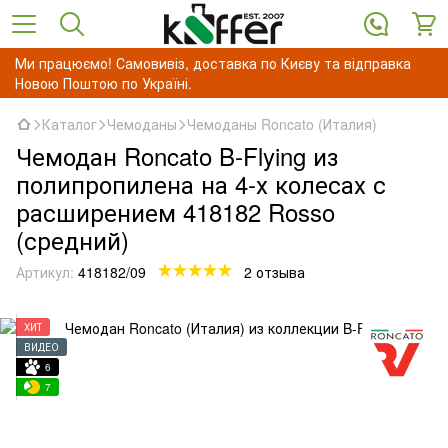
Ми працюємо! Самовивіз, доставка по Києву та відправка
Новою Поштою по Україні.
Каталог
Чемоданы
Чемоданы Roncato (Италия)
Чемодан Roncato B-Flying из
полипропилена на 4-х колесах с
расширением 418182 Rosso
(средний)
Артикул:
418182/09
2 отзыва
ХИТ
ВИДЕО
6
7