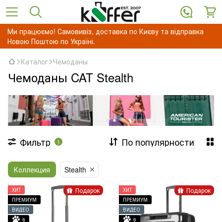
Ми працюємо! Самовивіз, доставка по Києву та відправка
Новою Поштою по Україні.
Каталог
Чемоданы
Чемоданы CAT Stealth
Фильтр
По популярности
1
Коллекция
Stealth
Подарок
Подарок
ХИТ
ХИТ
ПРЕМИУМ
ПРЕМИУМ
ВИДЕО
ВИДЕО
6
6