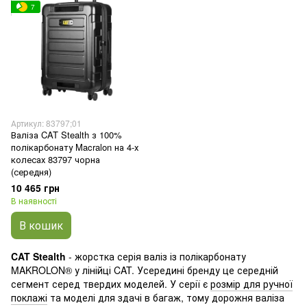
7
Артикул: 83797;01
Валіза CAT Stealth з 100%
полікарбонату Macralon на 4-х
колесах 83797 чорна
(середня)
10 465 грн
В наявності
В кошик
CAT Stealth
- жорстка серія валіз із полікарбонату
MAKROLON® у лінійці CAT. Усередині бренду це середній
сегмент серед твердих моделей. У серії є
розмір для ручної
поклажі
та моделі для здачі в багаж, тому дорожня валіза