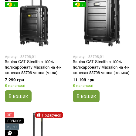
7
7
Артикул: 83796;01
Артикул: 83798;01
Валіза CAT Stealth з 100%
Валіза CAT Stealth з 100%
полікарбонату Macralon на 4-х
полікарбонату Macralon на 4-х
колесах 83796 чорна (мала)
колесах 83798 чорна (велика)
7 299 грн
11 199 грн
В наявності
В наявності
В кошик
В кошик
Подарунок
ХІТ
ПРЕМІУМ
ВІДЕО
6