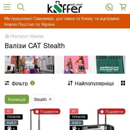
Ми працюємо! Самовивіз, доставка по Києву та відправка
Новою Поштою по Україні.
Каталог
Валізи
Валізи CAT Stealth
Фільтр
Найпопулярніші
1
Колекція
Stealth
Подарунок
Подарунок
ХІТ
ХІТ
ПРЕМІУМ
ПРЕМІУМ
ВІДЕО
ВІДЕО
6
6