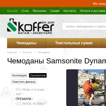
Перейти к основному контенту
Ми прац
Каталог
О нас
Магазины
Скидки
Контакты
Оплата и доставка
Оферта магазина Koffer.UA
Чемоданы
Текстильные сумки
Главная
Каталог
Чемоданы
Чемоданы Samsonite Dyna
Коллекция:
Dynamore
Очистить фильтр
🇪🇺 Made in Europe
0
ХИТ
0
ПРЕМИУМ
2
🇮🇹 MADE IN ITALY
0