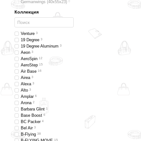
Germanwings (40x55x23)
0
Коллекция
Venture
3
19 Degree
3
19 Degree Aluminum
3
Aeon
3
AeroSpin
12
AeroStep
15
Air Base
16
Airea
3
Alexa
3
Alto
3
Amplar
6
Arona
2
Barbara Glint
1
Base Boost
6
BC Packer
4
Bel Air
3
B-Flying
38
B-FLYING MOVE
15