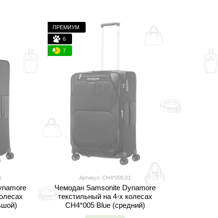
ПРЕМИУМ
6
7
1
Артикул: CH4*005;01
ynamore
Чемодан Samsonite Dynamore
колесах
текстильный на 4-х колесах
ьшой)
CH4*005 Blue (средний)