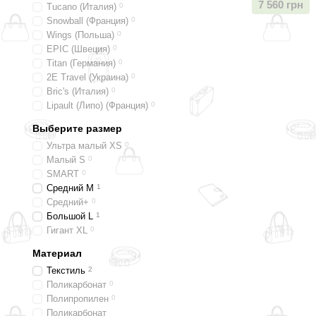
7 560 грн
Tucano (Италия)
0
Snowball (Франция)
0
Wings (Польша)
0
EPIC (Швеция)
0
Titan (Германия)
0
2E Travel (Украина)
0
Bric's (Италия)
0
Lipault (Липо) (Франция)
0
Выберите размер
Ультра малый XS
0
Малый S
0
SMART
0
Средний M
1
Средний+
0
Большой L
1
Гигант XL
0
Материал
Текстиль
2
Поликарбонат
0
Полипропилен
0
Поликарбонат