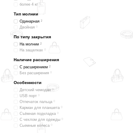
более 4 кг
0
Тип молнии
Одинарная
2
Двойная
0
По типу закрытия
На молнии
2
На защелках
0
Наличие расширения
С расширением
2
Без расширения
0
Особенности
Детский чемодан
0
USB порт
0
Отпечаток пальца
0
Карман для планшета
0
Съёмная подкладка
0
С чехлом для одежды
0
Сьемные колеса
0