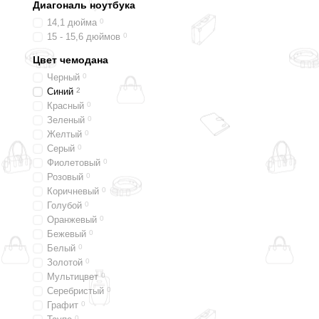
Диагональ ноутбука
14,1 дюйма
0
15 - 15,6 дюймов
0
Цвет чемодана
Черный
0
Синий
2
Красный
0
Зеленый
0
Желтый
0
Серый
0
Фиолетовый
0
Розовый
0
Коричневый
0
Голубой
0
Оранжевый
0
Бежевый
0
Белый
0
Золотой
0
Мультицвет
0
Серебристый
0
Графит
0
0