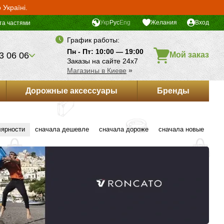
Україні.
Укр
Рус
Eng
Желания
Вход
та частями
График работы:
Пн - Пт: 10:00 — 19:00
3 06 06
Мой заказ
Заказы на сайте 24х7
Магазины в Киеве
»
Дорожные аксессуары
Бренды
лярности
сначала дешевле
сначала дороже
сначала новые