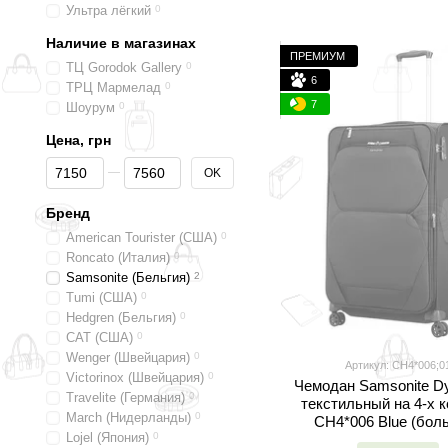
Ультра лёгкий
0
Наличие в магазинах
ПРЕМИУМ
ТЦ Gorodok Gallery
0
6
ТРЦ Мармелад
0
7
Шоурум
0
Цена, грн
От Цена, грн
До Цена, грн
OK
Бренд
American Tourister (США)
0
Roncato (Италия)
0
Samsonite (Бельгия)
2
Tumi (США)
0
Hedgren (Бельгия)
0
CAT (США)
0
Wenger (Швейцария)
0
Артикул: CH4*006;0
Victorinox (Швейцария)
0
Чемодан Samsonite D
Travelite (Германия)
0
текстильный на 4-х 
March (Нидерланды)
0
CH4*006 Blue (бол
Lojel (Япония)
0