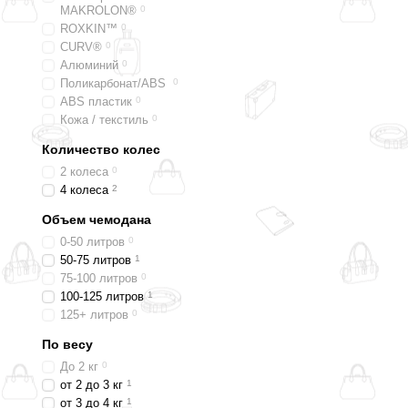
MAKROLON®
0
ROXKIN™
0
CURV®
0
Алюминий
0
Поликарбонат/ABS
0
ABS пластик
0
Кожа / текстиль
0
Количество колес
2 колеса
0
4 колеса
2
Объем чемодана
0-50 литров
0
50-75 литров
1
75-100 литров
0
100-125 литров
1
125+ литров
0
По весу
До 2 кг
0
от 2 до 3 кг
1
от 3 до 4 кг
1