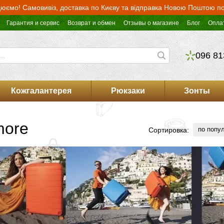
юємо! Самовивіз, доставка по Києву та відправка Новою Поштою по 
Гарантия и сервис
Возврат и обмен
Отзывы о магазине
Блог
Опла
096 81
Кожгалантерея
Рюкзаки
Зонты
more
по попу
Сортировка: