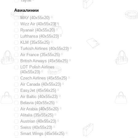
Таупе
Авиалинии
МАУ (40х55х20)
0
Wizz Air (40х55х23)
0
Ryanair (40х55х20)
0
Lufthansa (40х55х23)
0
KLM (35x55x25)
0
Turkish Airlines (40x55x23)
0
Air France (35x55x25)
0
British Airways (45x56x25)
0
LOT Polish Airlines
(40x55x23)
0
Czech Airlines (45x55x25)
0
Air Canada (40x55x23)
0
EasyJet (45х56х25)
0
Air Baltic (40x55x23)
0
Belavia (40х55х25)
0
Air Arabia (40х55х20)
0
Alitalia (35х55х25)
0
Austrian (40x55x23)
0
Swiss (40x55x23)
0
Smart Wings (45x56x25)
0