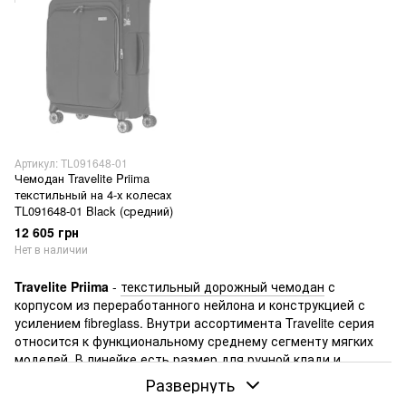
Артикул: TL091648-01
Чемодан Travelite Priima
текстильный на 4-х колесах
TL091648-01 Black (средний)
12 605 грн
Нет в наличии
Travelite Priima
-
текстильный дорожный чемодан
с
корпусом из переработанного нейлона и конструкцией с
усилением fibreglass. Внутри ассортимента Travelite серия
относится к функциональному среднему сегменту мягких
моделей. В линейке есть
размер для ручной клади
и
варианты для сдачи в багаж, поэтому серия подходит и для
Развернуть
коротких перелётов, и для обычных поездок.