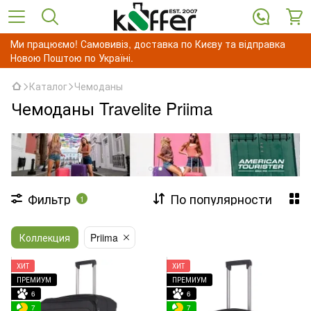
Ми працюємо! Самовивіз, доставка по Києву та відправка
Новою Поштою по Україні.
Каталог
Чемоданы
Чемоданы Travelite Priima
Фильтр
По популярности
1
Коллекция
Priima
ХИТ
ХИТ
ПРЕМИУМ
ПРЕМИУМ
6
6
7
7