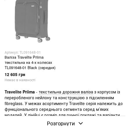
Артикул: TL091648-01
Валіза Travelite Priima
текстильна на 4-х колесах
TL091648-01 Black (середня)
12 605 грн
Немає в наявності
Travelite Priima
-
текстильна дорожня валіза
з корпусом із
переробленого нейлону та конструкцією з підсиленням
fibreglass. У межах асортименту Travelite серія належить до
функціонального середнього сегмента серед м’яких
моделей. У лінійці є
розмір для ручної поклажі
та варіанти
для здачі в багаж, тому серія підходить і для коротких
Розгорнути
перельотів, і для звичайних поїздок.