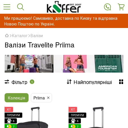
Ми працюємо! Самовивіз, доставка по Києву та відправка
Новою Поштою по Україні.
Каталог
Валізи
Валізи Travelite Priima
Фільтр
Найпопулярніші
1
Колекція
Priima
ХІТ
ХІТ
ПРЕМІУМ
ПРЕМІУМ
6
6
7
7