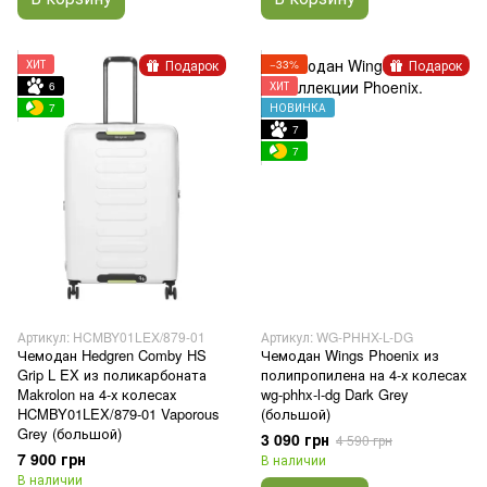
Подарок
Подарок
ХИТ
−33%
6
ХИТ
7
НОВИНКА
7
7
Артикул: HCMBY01LEX/879-01
Артикул: WG-PHHX-L-DG
Чемодан Hedgren Comby HS
Чемодан Wings Phoenix из
Grip L EX из поликарбоната
полипропилена на 4-х колесах
Makrolon на 4-х колесах
wg-phhx-l-dg Dark Grey
HCMBY01LEX/879-01 Vaporous
(большой)
Grey (большой)
3 090 грн
4 590 грн
7 900 грн
В наличии
В наличии