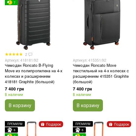
7
2
Артикул: 418181/92
Артикул: 415351/92
Чемодан Roncato B-Flying
Чемодан Roncato Move
Move из полипропилена на 4-х
текстильный на 4-х колесах с
колесах и расширением
расширением 415351 Graphite
418181 Graphite (большой)
(большой)
7 400 грн
7 400 грн
В наличии
В наличии
В корзину
В корзину
Подарок
Подарок
ПРЕМИУМ
ПРЕМИУМ
6
6