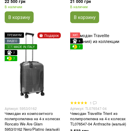
22 500 грн
21 000 грн
В наличии
В наличии
В корзину
В корзину
Подарок
ПРЕМИУМ
ХИТ
ВИДЕО
6
🇮🇹 MADE IN ITALY
7
7
7
1
Артикул: 5953/0162
Артикул: TL076547-04
Чемодан из композитного
Чемодан Travelite Trient из
полипропилена на 4-х колесах
полипропилена на 4-х колесах
Roncato We Are Glam
TL076547-04 Anthracite (малый)
5953/0162 Nero/Platino (малый)
3 523 грн