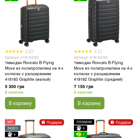
2
2
Артикул: 418183/92
Артикул: 418182/92
Чемодан Roncato B-Flying
Чемодан Roncato B-Flying
Move из полипропилена на 4-х
Move из полипропилена на 4-х
колесах с расширением
колесах с расширением
418183 Graphite (малый)
418182 Graphite (средний)
5 300 грн
7 150 грн
В наличии
В наличии
В корзину
В корзину
Подарок
Подарок
ХИТ
ПРЕМИУМ
ВИДЕО
6
6
7