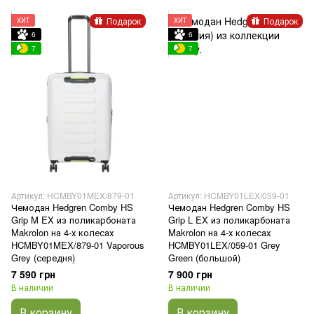
Подарок
Подарок
ХИТ
ХИТ
6
6
7
7
Артикул: HCMBY01MEX/879-01
Артикул: HCMBY01LEX/059-01
Чемодан Hedgren Comby HS
Чемодан Hedgren Comby HS
Grip M EX из поликарбоната
Grip L EX из поликарбоната
Makrolon на 4-х колесах
Makrolon на 4-х колесах
HCMBY01MEX/879-01 Vaporous
HCMBY01LEX/059-01 Grey
Grey (середня)
Green (большой)
7 590 грн
7 900 грн
В наличии
В наличии
В корзину
В корзину