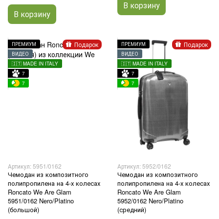
В корзину
В корзину
Подарок
Подарок
ПРЕМИУМ
ПРЕМИУМ
ВИДЕО
ВИДЕО
🇮🇹 MADE IN ITALY
🇮🇹 MADE IN ITALY
7
7
7
7
Артикул: 5951/0162
Артикул: 5952/0162
Чемодан из композитного
Чемодан из композитного
полипропилена на 4-х колесах
полипропилена на 4-х колесах
Roncato We Are Glam
Roncato We Are Glam
5951/0162 Nero/Platino
5952/0162 Nero/Platino
(большой)
(средний)