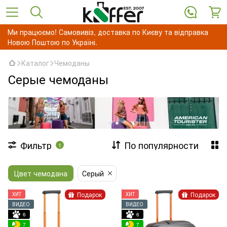
Ми працюємо! Самовивіз, доставка по Києву та відправка
Новою Поштою по Україні.
Каталог
Чемоданы
Серые чемоданы
Фильтр
По популярности
1
Цвет чемодана
Серый
Подарок
Подарок
ХИТ
ХИТ
ВИДЕО
ВИДЕО
6
6
7
7