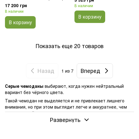
17 200 грн
В наличии
В наличии
В корзину
В корзину
Показать еще 20 товаров
Назад
Вперед
1
из 7
Серые чемоданы
выбирают, когда нужен нейтральный
вариант без чёрного цвета.
Такой чемодан не выделяется и не привлекает лишнего
внимания, но при этом выглядит легче и аккуратнее, чем
полностью
чёрные модели
.
Развернуть
В поездках это заметно сразу: серый чемодан не бросается
в глаза и со временем выглядит аккуратнее. Следы
использования на нём остаются менее заметными, чем на