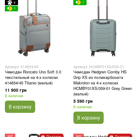
6
7
7
Артикул: 414654/45
Артикул: HCMBY01XS/059-01
Чемодан Roncato Uno Soft 3.0
Чемодан Hedgren Comby HS
текстильный на 4-х колесах
Grip XS из поликарбоната
414654/45 Titanio (малый)
Makrolon на 4-х колесах
HCMBY01XS/059-01 Grey Green
11 900 грн
(малый)
В наличии
5 590 грн
В корзину
В наличии
В корзину
Подарок
Подарок
ХИТ
ХИТ