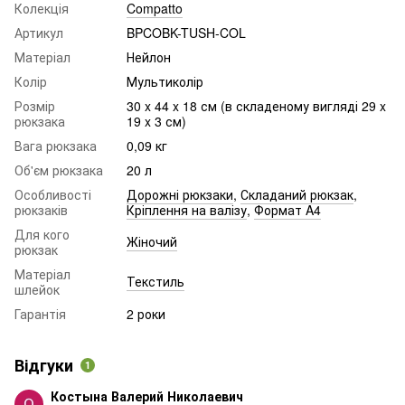
Колекція
Compatto
Артикул
BPCOBK-TUSH-COL
Матеріал
Нейлон
Колір
Мультиколір
Розмір
30 x 44 x 18 см (в складеному вигляді 29 x
рюкзака
19 x 3 см)
Вага рюкзака
0,09 кг
Об'єм рюкзака
20 л
Особливості
Дорожні рюкзаки
,
Складаний рюкзак
,
рюкзаків
Кріплення на валізу
,
Формат A4
Для кого
Жіночий
рюкзак
Матеріал
Текстиль
шлейок
Гарантія
2 роки
Відгуки
1
Костына Валерий Николаевич