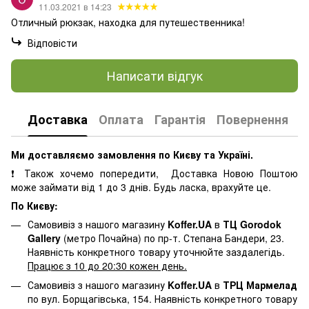
11.03.2021 в 14:23
Отличный рюкзак, находка для путешественника!
Відповісти
Написати відгук
Доставка
Оплата
Гарантія
Повернення
К
Ми доставляємо замовлення по Києву та Україні.
❗ Також хочемо попередити, Доставка Новою Поштою
може займати від 1 до 3 днів. Будь ласка, врахуйте це.
По Києву:
Самовивіз з нашого магазину
Koffer.UA
в
ТЦ Gorodok
Gallery
(метро Почайна) по пр-т. Степана Бандери, 23.
Наявність конкретного товару уточнюйте заздалегідь.
Працює з 10 до 20:30 кожен день.
Самовивіз з нашого магазину
Koffer.UA
в
ТРЦ Мармелад
по вул. Борщагівська, 154. Наявність конкретного товару