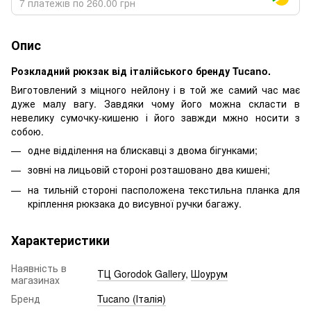
7 платежів по 260.00 грн
Опис
Розкладний рюкзак від італійського бренду Tucano.
Виготовлений з міцного нейлону і в той же самий час має
дуже малу вагу. Завдяки чому його можна скласти в
невелику сумочку-кишеню і його завжди мжно носити з
собою.
одне відділення на блискавці з двома бігунками;
зовні на лицьовій стороні розташовано два кишені;
на тильній стороні пасположена текстильна планка для
кріплення рюкзака до висувної ручки багажу.
Характеристики
Наявність в
ТЦ Gorodok Gallery
,
Шоурум
магазинах
Бренд
Tucano (Італія)