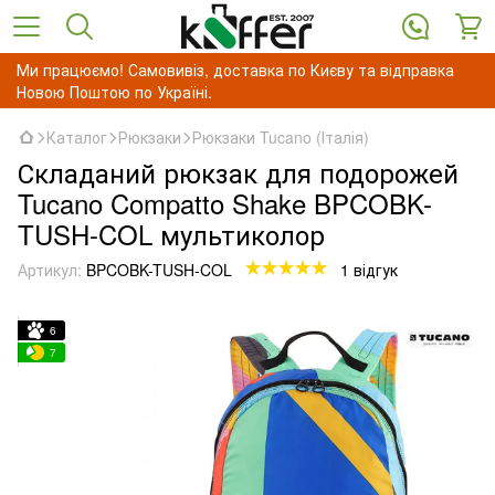
Ми працюємо! Самовивіз, доставка по Києву та відправка
Новою Поштою по Україні.
Каталог
Рюкзаки
Рюкзаки Tucano (Італія)
Складаний рюкзак для подорожей
Tucano Compatto Shake BPCOBK-
TUSH-COL мультиколор
Артикул:
BPCOBK-TUSH-COL
1 відгук
6
7