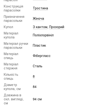
Конструкція
Тростина
парасолки
Призначення
Жіноча
парасольки
Купол
З кантом
,
Прозорий
Матеріал
Поліхлорвініл
купола
Матеріал ручки
Пластик
парасольки
Матеріал
Фібергласс
спиць
Матеріал
Сталь
стержня
Кількість
8
спиць
Діаметр
84
купола, см
Довжина в
скл. вигляді,
94 см
см