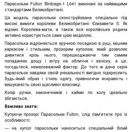
Парасольки Fulton Birdcage-1 L041 виконані за найвищими
стандартами Великобританії.
Ця модель парасольки сконструйована спеціально під
високі вимоги королеви Великобританії Єлизавети II. Як
відомо Королева-мати, а також вся королівська родина
активно користуються саме цією моделлю.
Парасолька відрізняється зручною посадкою в руці, міцним
каркасом і стильним, прозорим куполом, який дозволяє
дивитися крізь нього, перешкоджаючи тим самим
попаданню дощу і вітру на обличчя і зачіску, а це,
погодьтеся, немаловажний фактор. До того ж дана серія
парасольок завдяки своїй унікальності вигідно підкреслить
будь-який образ і стиль одягу, привносячи яскравість і
вишуканість своєї щасливої ​​власниці.
Колір ручки, наконечників і кайми по колу ідеально
збігаються.
Важливо знати:
Купуючи прозорі Парасольки Fulton, слід пам'ятати про їх
особливості:
на купол парасольки наноситься спеціальний білий