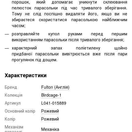
порошок, який допомагає уникнути склеювання
пелюсток парасольки під час тривалого зберігання.
Тому не слід поспішно видаляти його, якщо ви не
збираєтеся скористатися парасолькою найближчим
часом;
розправляйте купол руками перед першим
використанням парасольки після тривалого зберігання;
характерний запах поліетилену щойно
придбаної парасольки вивітрюється вже після пари
прогулянок під дощем.
Характеристики
Бренд
Fulton (Англія)
Колекція
Birdcage-1
Артикул
L041-015889
Основний колір
Рожевий
Колір
Рожевий
Механізм
Механіка
парасолі