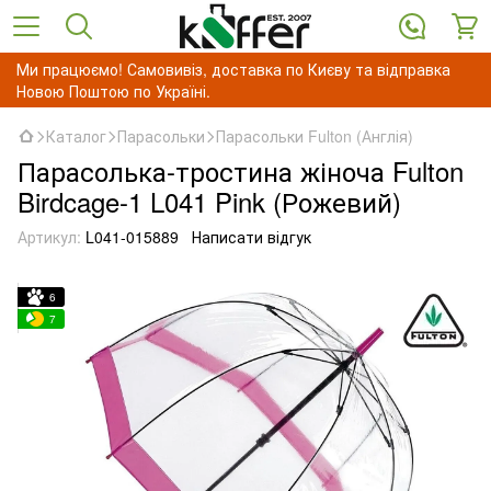
Ми працюємо! Самовивіз, доставка по Києву та відправка
Новою Поштою по Україні.
Каталог
Парасольки
Парасольки Fulton (Англія)
Парасолька-тростина жіноча Fulton
Birdcage-1 L041 Pink (Рожевий)
Артикул:
L041-015889
Написати відгук
6
7