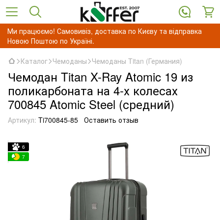
Ми працюємо! Самовивіз, доставка по Києву та відправка
Новою Поштою по Україні.
Каталог
Чемоданы
Чемоданы Titan (Германия)
Чемодан Titan X-Ray Atomic 19 из
поликарбоната на 4-х колесах
700845 Atomic Steel (средний)
Артикул:
Ti700845-85
Оставить отзыв
6
7